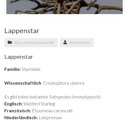
Lappenstar
Stare und Starenverwandte
Administrator
Lappenstar
Familie:
Sturnidae
Wissenschaftlich
: Creatophora cinerea
Es gibt keine bekannte Subspezies (monotypisch)
Englisch:
Wattled Starling
Französisch:
Étourneau caronculé
Nieder
ländisch:
Lelspreeuw